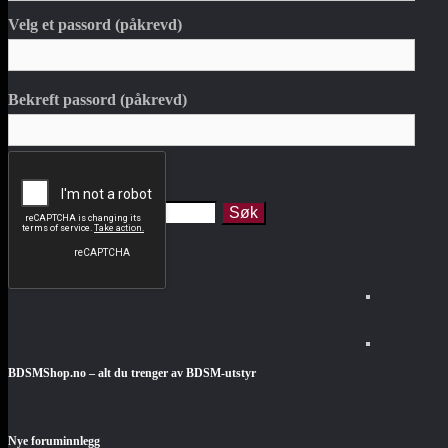
Velg et passord (påkrevd)
Bekreft passord (påkrevd)
forumet
Utvalgte bilder
BDSMShop.no – alt du trenger av BDSM-utstyr
Nye foruminnlegg