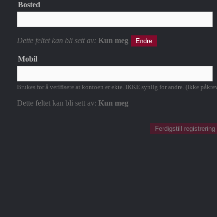
Bosted
Dette feltet kan bli sett av:
Kun meg
Endre
Mobil
Brukes for å verifisere at kontoen er ekte. IKKE synlig for andre. (Ikke påkre
Dette feltet kan bli sett av:
Kun meg