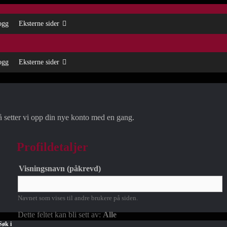
ogg
Eksterne sider
ogg
Eksterne sider
 så setter vi opp din nye konto med en gang.
Profildetaljer
Visningsnavn
(påkrevd)
Navnet som vises til andre brukere på siden.
Dette feltet kan bli sett av:
Alle
Søk i