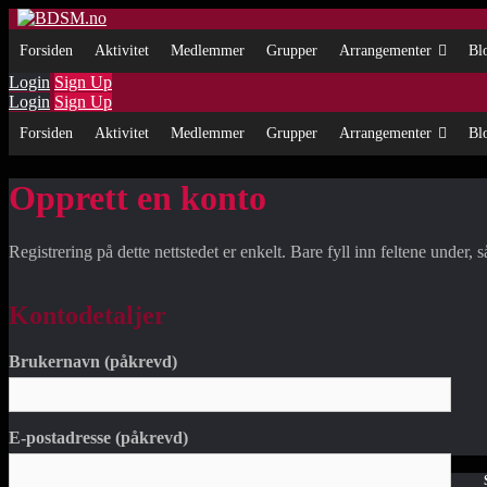
Forsiden
Aktivitet
Medlemmer
Grupper
Arrangementer
Bl
Login
Sign Up
Login
Sign Up
Forsiden
Aktivitet
Medlemmer
Grupper
Arrangementer
Bl
Opprett en konto
Registrering på dette nettstedet er enkelt. Bare fyll inn feltene under,
Kontodetaljer
Brukernavn (påkrevd)
E-postadresse (påkrevd)